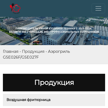
Главная
-
Продукция
-
Аэрогриль
GSE026F/GSE027F
Продукция
Воздушная фритюрница