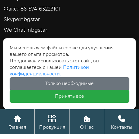
Факс:+86-574-63223101
Skype:nbgstar
We Chat: nbgstar
Web:www.nbgstar.com
Мы используем файлы cookie для улучшения
вашего опыта просмотра.






Продолжая использовать этот сайт, вы
соглашаетесь с нашей
Политикой
конфиденциальности.
Только необходимые
Авторское право©ООО Цыси Джиксинг
Принять все
Электрические Приборы




Главная
Продукция
О Нас
Контакты