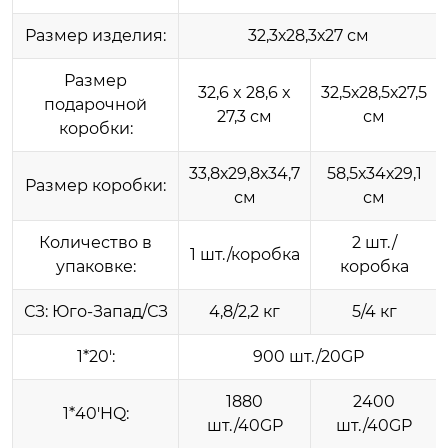
Размер изделия:
32,3х28,3х27 см
Размер
32,6 x 28,6 x
32,5х28,5х27,5
подарочной
27,3 см
см
коробки:
33,8х29,8х34,7
58,5х34х29,1
Размер коробки:
см
см
Количество в
2 шт./
1 шт./коробка
упаковке:
коробка
СЗ: Юго-Запад/СЗ
4,8/2,2 кг
5/4 кг
1*20':
900 шт./20GP
1880
2400
1*40'HQ:
шт./40GP
шт./40GP