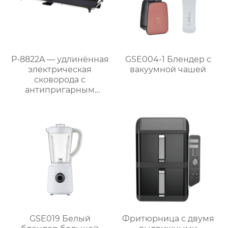
P-8822A — удлинённая
GSE004-1 Блендер с
электрическая
вакуумной чашей
сковорода с
антипригарным
покрытием 87 см,
мощностью 1800 Вт и
съёмным поддоном
для жира
GSE019 Белый
Фритюрница с двумя