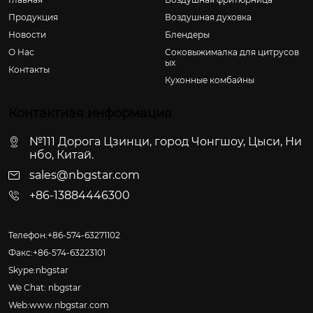
Продукция
Воздушная духовка
Новости
Блендеры
О Hас
Соковыжималка для цитрусов
ых
Контакты
Кухонные комбайны
Контактная информация
№111 Дорога Цзинци, город Чонгшоу, Цыси, Ни
нбо, Китай.
sales@nbgstar.com
+86-13884446300
Телефон:+86-574-63271102
Факс:+86-574-63223101
Skype:nbgstar
We Chat: nbgstar
Web:www.nbgstar.com