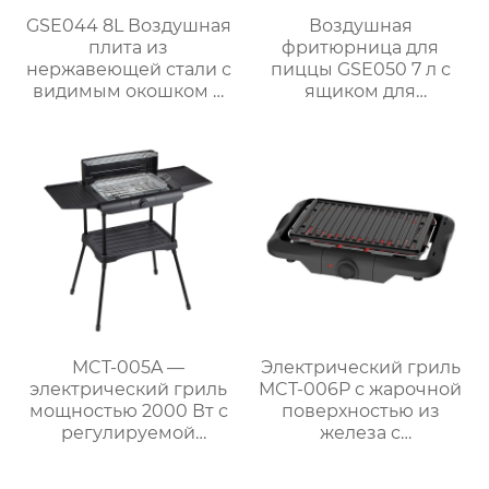
GSE044 8L Воздушная
Воздушная
плита из
фритюрница для
нержавеющей стали с
пиццы GSE050 7 л с
видимым окошком и
ящиком для
сенсорным
перегородок и
управлением
двухзонной системой
измельчения
MCT-005A —
Электрический гриль
электрический гриль
MCT-006P с жарочной
мощностью 2000 Вт с
поверхностью из
регулируемой
железа с
решёткой и боковыми
антипригарным
полками для барбекю
покрытием