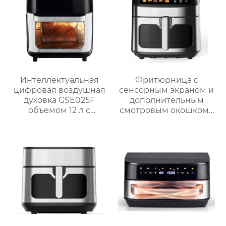
Интеллектуальная
Фритюрница с
цифровая воздушная
сенсорным экраном и
духовка GSE025F
дополнительным
объемом 12 л с
смотровым окошком |
системой
GSE047T/F/S и
приготовления на
GSE047D/F/S
гриле