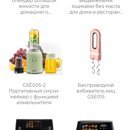
блендер большой
выдвижными
емкости для
ящиками без масла
домашнего
для дома и ресторана
использования
GSE056
GSE005-2
Беспроводной
Портативный смузи-
взбиватель яиц
мейкер с функцией
GSE015
измельчителя